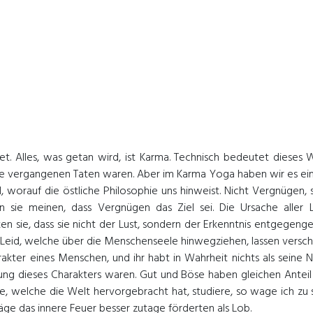
tet. Alles, was getan wird, ist Karma. Technisch bedeutet diese
ere vergangenen Taten waren. Aber im Karma Yoga haben wir es ei
eal, worauf die östliche Philosophie uns hinweist. Nicht Vergnügen
 sie meinen, dass Vergnügen das Ziel sei. Die Ursache aller 
ken sie, dass sie nicht der Lust, sondern der Erkenntnis entgegen
d, welche über die Menschenseele hinwegziehen, lassen verschied
kter eines Menschen, und ihr habt in Wahrheit nichts als seine 
dung dieses Charakters waren. Gut und Böse haben gleichen Anteil
re, welche die Welt hervorgebracht hat, studiere, so wage ich zu
äge das innere Feuer besser zutage förderten als Lob.