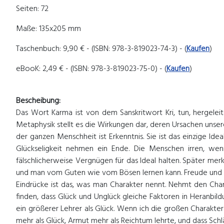
Seiten: 72
Maße: 135x205 mm
Taschenbuch: 9,90 € - (ISBN: 978-3-819023-74-3) - (
Kaufen
)
eBooK: 2,49 € - (ISBN: 978-3-819023-75-0) - (
Kaufen
)
Bescheibung:
Das Wort Karma ist von dem Sanskritwort Kri, tun, hergelei
Metaphysik stellt es die Wirkungen dar, deren Ursachen uns
der ganzen Menschheit ist Erkenntnis. Sie ist das einzige Id
Glückseligkeit nehmen ein Ende. Die Menschen irren, wenn
fälschlicherweise Vergnügen für das Ideal halten. Später mer
und man vom Guten wie vom Bösen lernen kann. Freude und Lei
Eindrücke ist das, was man Charakter nennt. Nehmt den Chara
finden, dass Glück und Unglück gleiche Faktoren in Heranbil
ein größerer Lehrer als Glück. Wenn ich die großen Charakte
mehr als Glück, Armut mehr als Reichtum lehrte, und dass Schl