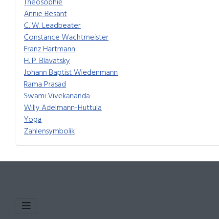
Theosophie
Annie Besant
C. W. Leadbeater
Constance Wachtmeister
Franz Hartmann
H. P. Blavatsky
Johann Baptist Wiedenmann
Rama Prasad
Swami Vivekananda
Willy Adelmann-Huttula
Yoga
Zahlensymbolik